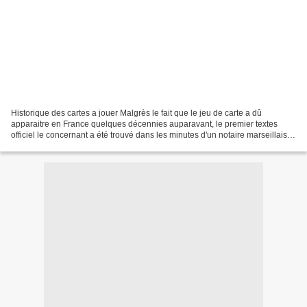
Historique des cartes a jouer Malgrès le fait que le jeu de carte a dû
apparaitre en France quelques décennies auparavant, le premier textes
officiel le concernant a été trouvé dans les minutes d'un notaire marseillais
datant du 30 aout 1381et, il s'agissait...