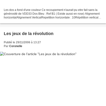
Les dos a fond d'une couleur Ce recoupement n'aurait pu etre fait sans la
générosité de VDD33 Dos Bleu : Ref B1 ( Existe aussi en rose) Alignement
horizontalAlignement VerticalRepetition horizontale : 10Répétition verticale :
12 Existe avec: Face avec...
Les jeux de la révolution
Publié le 29/11/2006 à 13:27
Par
Coronelle