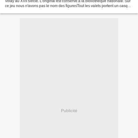
Volay au XVII siècle. L'original est conservé a la bibliothèque nationale. Sur
ce jeu nous n'avons pas le nom des figuresTout les valets portent un casque
et ont un profil parfaitLes...
Publicité