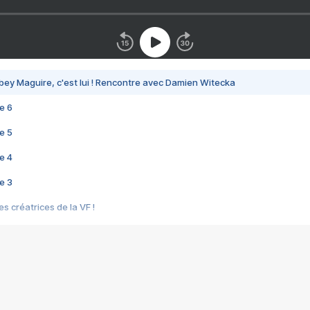
bey Maguire, c'est lui ! Rencontre avec Damien Witecka
e 6
e 5
e 4
e 3
s créatrices de la VF !
e 2
e 1
e Mektoub My Love arrive enfin ! Rencontre avec Shaïn Boumedine et Sal
i : après Toni en famille