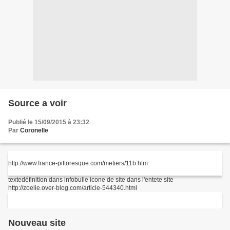
Source a voir
Publié le 15/09/2015 à 23:32
Par
Coronelle
http://www.france-pittoresque.com/metiers/11b.htm
texte
définition dans infobulle
icone de site dans l'entete site
http://zoelie.over-blog.com/article-544340.html
Nouveau site