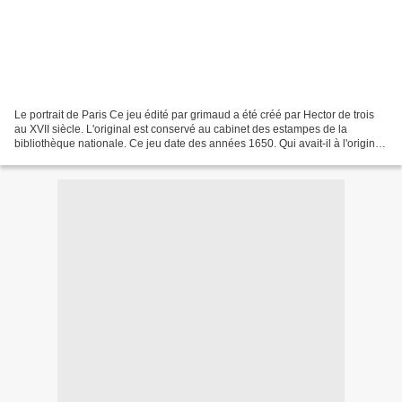
Le portrait de Paris Ce jeu édité par grimaud a été créé par Hector de trois
au XVII siècle. L'original est conservé au cabinet des estampes de la
bibliothèque nationale. Ce jeu date des années 1650. Qui avait-il à l'origine,
dans ce bluteau?Ou est le...