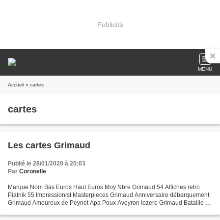
Publicité
MENU
Accueil
» cartes
cartes
Les cartes Grimaud
Publié le 28/01/2020 à 20:03
Par
Coronelle
Marque Nom Bas Euros Haut Euros Moy Nbre Grimaud 54 Affiches retro
Piatnik 55 Impressionist Masterpieces Grimaud Anniversaire débarquement
Grimaud Amoureux de Peynet Apa Poux Aveyron lozere Grimaud Bataille de
nancy Credit Mutuel CME Grimaud Buffon (Cartes)...