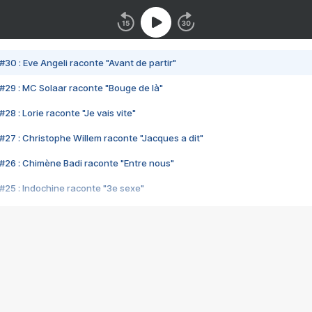
#30 : Eve Angeli raconte "Avant de partir"
#29 : MC Solaar raconte "Bouge de là"
28 : Lorie raconte "Je vais vite"
#27 : Christophe Willem raconte "Jacques a dit"
#26 : Chimène Badi raconte "Entre nous"
#25 : Indochine raconte "3e sexe"
#24 : Zaho raconte "C'est chelou"
#23 : Patrick Bruel raconte "Au café des délices"
#22 : Kyo raconte "Le chemin"
#21 : Nolwenn Leroy raconte "Cassé"