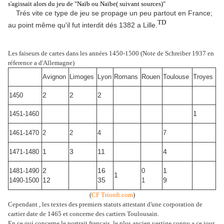
s'agissait alors du jeu de "Naïb ou Naïbe( suivant sources)"
Trés vite ce type de jeu se propage un peu partout en France;
TD
au point même qu'il fut interdit dés 1382 a Lille.
Les faiseurs de cartes dans les années 1450-1500 (Note de Schreiber 1937 en
réference a d'Allemagne)
Avignon
Limoges
Lyon
Romans
Rouen
Toulouse
Troyes
2
2
2
1450
1
1451-1460
1461-1470
2
2
4
7
1
3
11
4
1471-1480
2
16
1
1481-1490
0
1
12
35
9
1490-1500
1
(
CF Trionfi.com
)
Cependant , les textes des premiers statuts attestant d'une corporation de
cartier date de 1465 et concerne des cartiers Toulousain.
En ce qui concerne le portrait français, le plus ancien vestige connu a ce jour