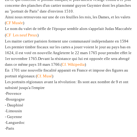
concerne des planches d'un cartier nommé guyon Guymier dont les planches
au "portrait de Paris" date d'environ 1510.
Ainsi nous retrouvons sur une de ces feuilles les rois, les Dames, et les valets
(
CF Musée
)
Le nom du valet de trèfle de l'époque semble alors s'appelait Judas Maccabée
(
CF Les neuf Preux
)
Les maitre cartier parisien forment une communauté indépendante en 1594
Les premier timbre fiscaux sur les cartes a jouer voient le jour au pays bas en
1624, il est voté en nouvelle Angleterre le 22 mars 1765 pour prendre effet le
1er novembre 1765.Devant la résistance qui lui est opposée elle sera abrogé
dans ce même pays 18 mars 1766.(
Cf. Wikipedia
)
En 1701 une nouvelle fiscalité apparait en France et impose des figures au
portrait régionaux (
Cf. Musé
)
Les portraits régionaux avant la révolution: Ils sont aux nombre de 9 et ont
subsisté jusqu'a l'empire
-Provence
-Bourgogne
- Dauphiné
-Limousin
- Guyenne
-Languedoc
-Paris