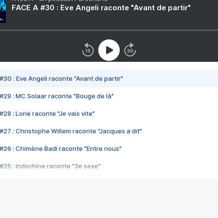
FACE A #30 : Eve Angeli raconte "Avant de partir"
#30 : Eve Angeli raconte "Avant de partir"
#29 : MC Solaar raconte "Bouge de là"
28 : Lorie raconte "Je vais vite"
#27 : Christophe Willem raconte "Jacques a dit"
#26 : Chimène Badi raconte "Entre nous"
#25 : Indochine raconte "3e sexe"
#24 : Zaho raconte "C'est chelou"
#23 : Patrick Bruel raconte "Au café des délices"